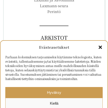
Laxmann-seura
Perintö
ARKISTOT
maaliskuu 2025
Evästeasetukset
helmikuu 2024
elokuu 2023
Parhaan kokemuksen tarjoamiseksi käytämme teknologioita, kuten
evästeitä, tallentaaksemme ja/tai käyttääksemme laitetietoja. Näiden
marraskuu 2022
tekniikoiden hyväksyminen antaa meille mahdollisuuden käsitellä
elokuu 2022
tietoja, kuten selauskäyttäytymistä tai yksilöllisiä tunnuksia tällä
sivustolla. Suostumuksen jättäminen tai peruuttaminen voi vaikuttaa
haitallisesti tiettyihin ominaisuuksiin ja toimintoihin.
Hyväksy
Kiellä