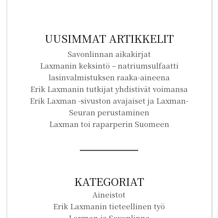
UUSIMMAT ARTIKKELIT
Savonlinnan aikakirjat
Laxmanin keksintö – natriumsulfaatti
lasinvalmistuksen raaka-aineena
Erik Laxmanin tutkijat yhdistivät voimansa
Erik Laxman -sivuston avajaiset ja Laxman-
Seuran perustaminen
Laxman toi raparperin Suomeen
KATEGORIAT
Aineistot
Erik Laxmanin tieteellinen työ
Laxman ja Savonlinna