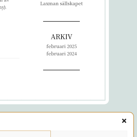
Laxman sällskapet
y).
ARKIV
februari 2025
februari 2024
©2026 Pyhän Olavin Kilta ry