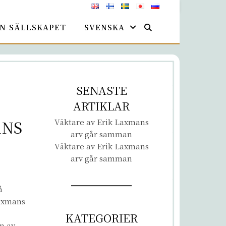
N-SÄLLSKAPET
SVENSKA
SENASTE
ARTIKLAR
ANS
Väktare av Erik Laxmans
arv går samman
Väktare av Erik Laxmans
arv går samman
å
Laxmans
KATEGORIER
n av