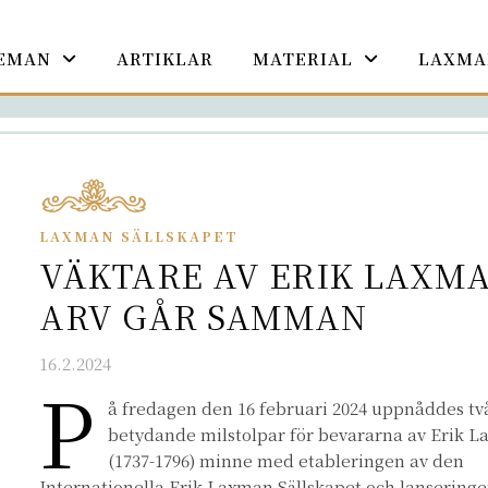
EMAN
ARTIKLAR
MATERIAL
LAXMA
LAXMAN SÄLLSKAPET
VÄKTARE AV ERIK LAXM
ARV GÅR SAMMAN
16.2.2024
P
å fredagen den 16 februari 2024 uppnåddes tv
betydande milstolpar för bevararna av Erik 
(1737-1796) minne med etableringen av den
Internationella Erik Laxman Sällskapet och lanseringe