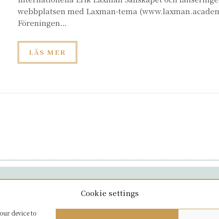
webbplatsen med Laxman-tema (www.laxman.academ
Föreningen…
LÄS MER
Cookie settings
our device to